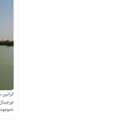
اورجینا
ناموجود