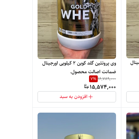
ی اورجینال
وی پروتئین گلد کوین ۲ کیلویی اورجینال
ضمانت اصالت محصول.
7
%
16,789,000
15,574,000
افزودن به سبد