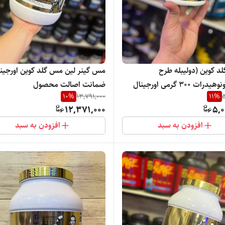
لد کوین (دولیبله طرح
مس گینر لین مس گلد کوین اورجین
جدید)مونوهیدرات ۳۰۰ گرمی اورجینال
ضمانت اصالت محصول
10
%
13,791,000
11
%
5
اصالت محصول
12,371,000
5,0
افزودن به سبد
افزودن به سبد