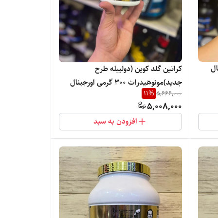
ال
کراتین گلد کوین (دولیبله طرح
جدید)مونوهیدرات ۳۰۰ گرمی اورجینال
11
%
5,666,000
ضمانت اصالت محصول.
5,008,000
افزودن به سبد