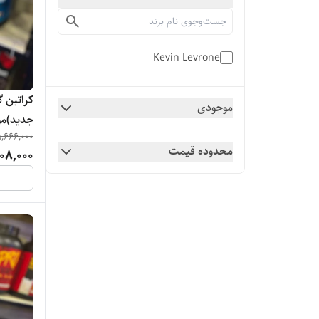
Kevin Levrone
کراتین گ
موجودی
,666,000
ضمانت 
محدوده قیمت
08,000