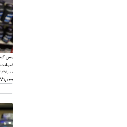
مس گینر
ضمانت ا
3,791,000
71,000