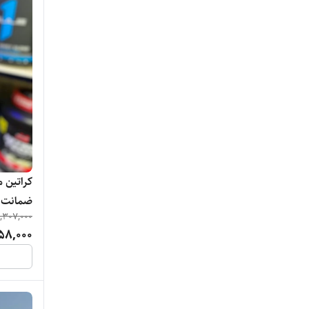
ضمانت 
,307,000
58,000