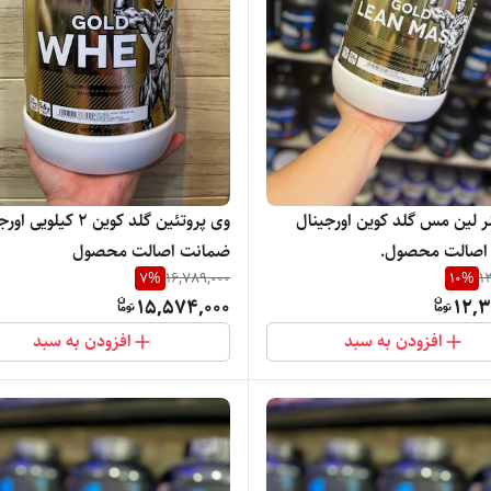
 لین مس گلد کوین اورجینال
وی پروتئین گلد کوین ۲ کیلوی
صالت محصول‌.
ضمانت اصالت محصول
7
%
16,789,000
10
%
1
15,574,000
12,3
افزودن به سبد
افزودن به سبد