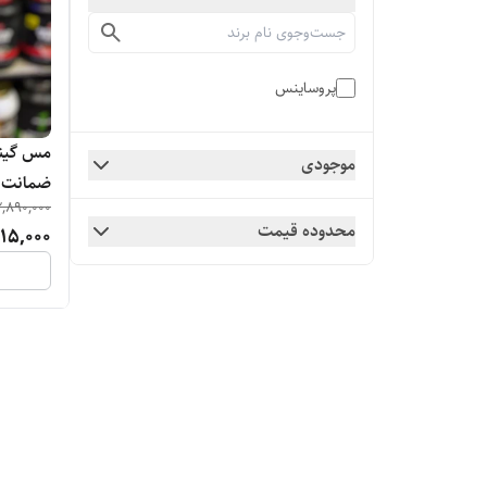
پروساینس
موجودی
ضمانت 
2,890,000
محدوده قیمت
15,000