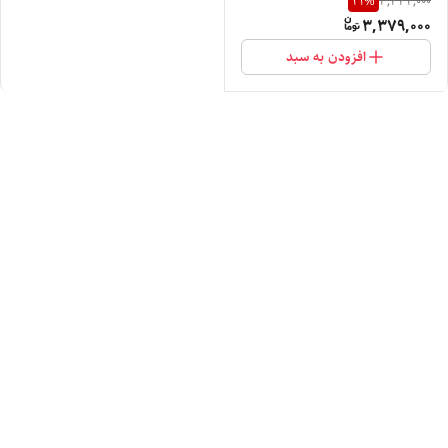
21
%
4,332,000
3,379,000
افزودن به سبد