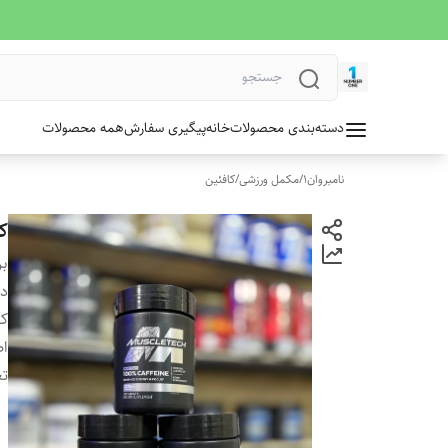
دسته‌بندی محصولات
خانه
پیگیری سفارش
همه محصولات
نامبروان1
/
مکمل ورزشی
/
کافئین
کاف
بر
دس
کش
ا
تع