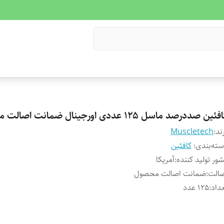
ئین صددرصد ماسل ۱۲۵ عددی اورجینال ضمانت اصالت محصول.
ند:
Muscletech
ته‌بندی
:
کافئین
ور تولید کننده
:
آمریکا
صالت
:
ضمانت اصالت محصول
داد
:
۱۲۵ عدد