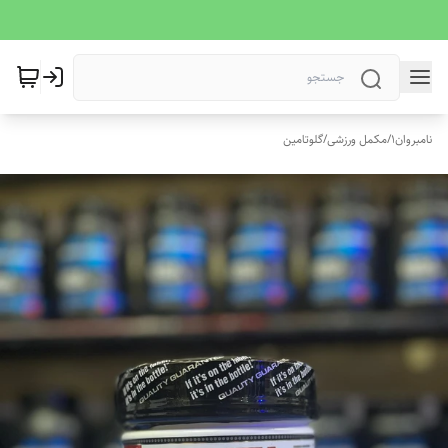
نامبروان1
/
مکمل ورزشی
/
گلوتامین