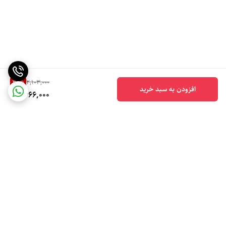
30
%
2,103,000
افزودن به سبد خرید
1,466,000
برگشت به بالا