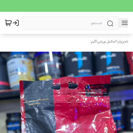
نامبروان1
/
مکمل ورزشی
/
گینر