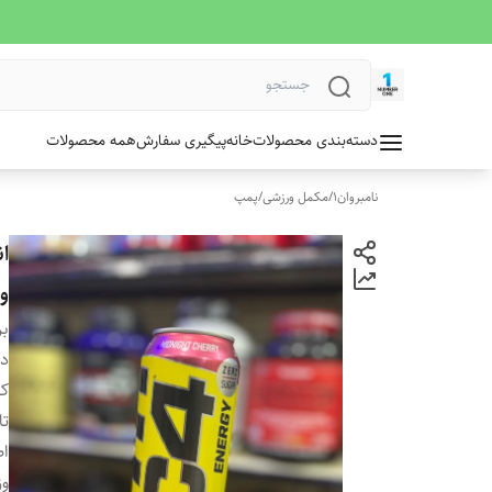
دسته‌بندی محصولات
خانه
پیگیری سفارش
همه محصولات
نامبروان1
/
مکمل ورزشی
/
پمپ
و
بر
دس
کش
تا
ا
وز