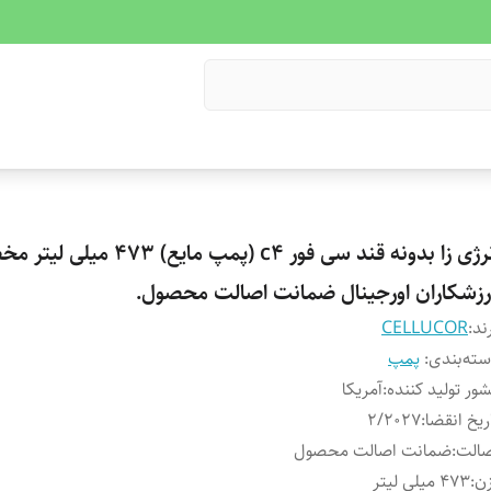
انرژی زا بدونه قند سی فور c4 (پمپ مایع) 3
رزشکاران اورجینال ضمانت اصالت محصول.
ند:
CELLUCOR
ته‌بندی
:
پمپ
ور تولید کننده
:
آمریکا
ریخ انقضا
:
۲/۲۰۲۷
صالت
:
ضمانت اصالت محصول
ن
:
473 میلی لیتر