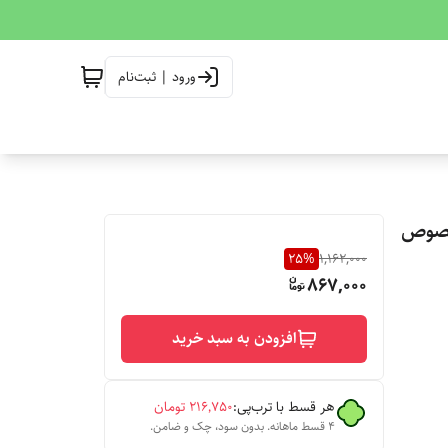
ورود | ثبت‌نام
47 میلی لیتر مخصوص
25
%
1,162,000
867,000
افزودن به سبد خرید
هر قسط با ترب‌پی:
۲۱۶٬۷۵۰
تومان
۴ قسط ماهانه. بدون سود، چک و ضامن.