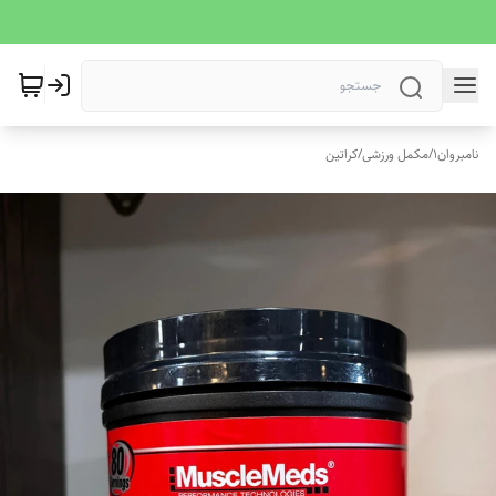
نامبروان1
/
مکمل ورزشی
/
کراتین