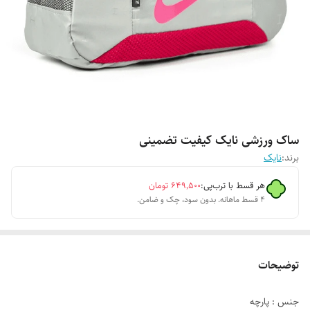
ساک ورزشی نایک کیفیت تضمینی
برند:
نایک
هر قسط با ترب‌پی:
۶۴۹٬۵۰۰
تومان
۴ قسط ماهانه. بدون سود، چک و ضامن.
توضیحات
جنس : پارچه