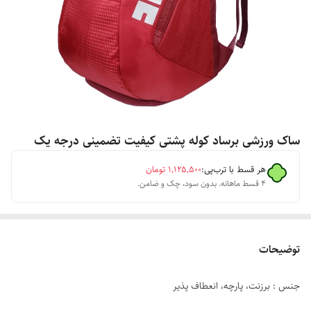
ساک ورزشی برساد کوله پشتی کیفیت تضمینی درجه یک
هر قسط با ترب‌پی:
۱٬۱۲۵٬۵۰۰
تومان
۴ قسط ماهانه. بدون سود، چک و ضامن.
توضیحات
جنس : برزنت، پارچه، انعطاف پذیر