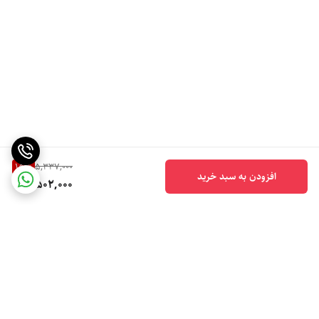
15
%
5,337,000
افزودن به سبد خرید
4,502,000