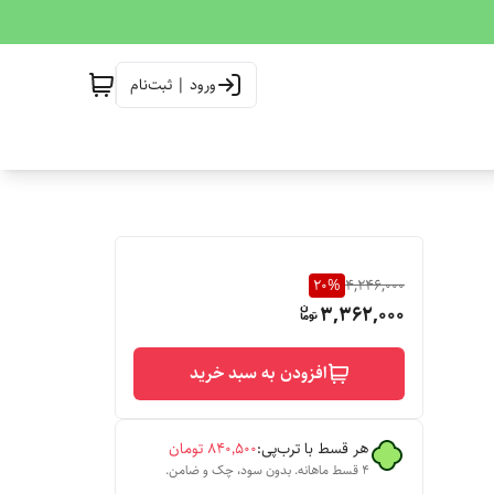
ورود | ثبت‌نام
20
%
4,246,000
3,362,000
افزودن به سبد خرید
هر قسط با ترب‌پی:
۸۴۰٬۵۰۰
تومان
۴ قسط ماهانه. بدون سود، چک و ضامن.