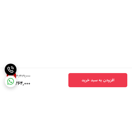
21
%
4,419,000
افزودن به سبد خرید
3,464,000