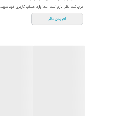
دوخت : دوردوزی + داخل
برای ثبت نظر، لازم است ابتدا وارد حساب کاربری خود شوید.
افزودن نظر
جنس زیره : PVC
جنس رویه : چرم صنعتی+سوییت
نوع کفی : طبی
کشور تولید کننده : ایران
توضیحات اجمالی کالا :
تمامی مواد اولیه این کار وارداتی بوده