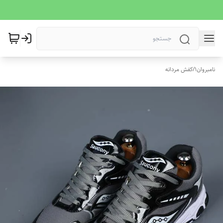
نامبروان1
/
کفش مردانه