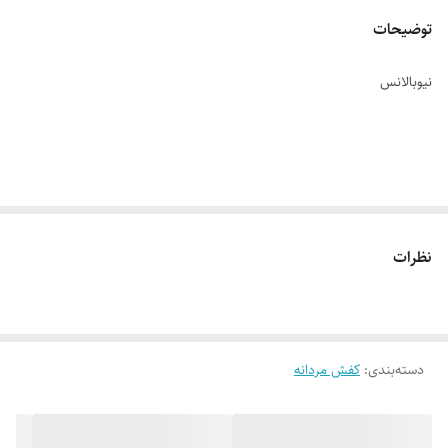
توضیحات
نیوبالانس
نوع کالا : ( مجلسی – استفاده روزمره – اسپرت )
نظرات
مدل کالا : بندی
دسته‌بندی
:
کفش مردانه