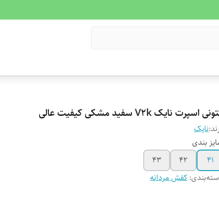
نی اسپرت نایک V2k سفید مشکی کیفیت عالی
ند:
نایک
یز بندی
۴۳
۴۲
۴۱
ته‌بندی
:
کفش مردانه