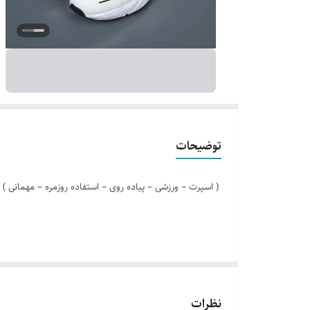
توضیحات
( اسپرت – ورزشی – پیاده روی – استفاده روزمره – مهمانی )
مدل کالا : بندی
نظرات