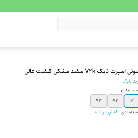
نی اسپرت نایک V2k سفید مشکی کیفیت عالی
ند:
نایک
یز بندی
۴۳
۴۲
۴۱
ته‌بندی
:
کفش مردانه