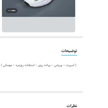
توضیحات
( اسپرت – ورزشی – پیاده روی – استفاده روزمره – مهمانی )
مدل کالا : بندی
نظرات