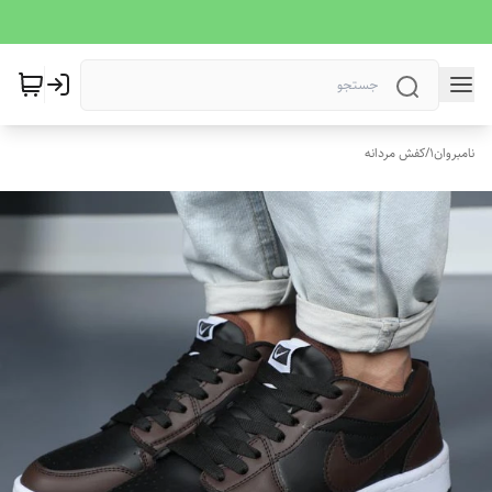
نامبروان1
/
کفش مردانه