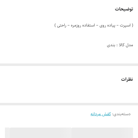
توضیحات
( اسپرت – پیاده روی – استفاده روزمره – راحتی )
مدل کالا : بندی
دوخت : دوردوزی + داخل
نظرات
جنس زیره : PVC
جنس رویه : چرم صنعتی
دسته‌بندی
:
کفش مردانه
نوع کفی : طبی