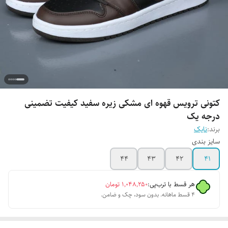
کتونی ترویس قهوه ای مشکی زیره سفید کیفیت تضمینی
درجه یک
برند:
نایک
سایز بندی
44
43
42
41
هر قسط با ترب‌پی:
۱٬۰۴۸٬۲۵۰
تومان
۴ قسط ماهانه. بدون سود، چک و ضامن.