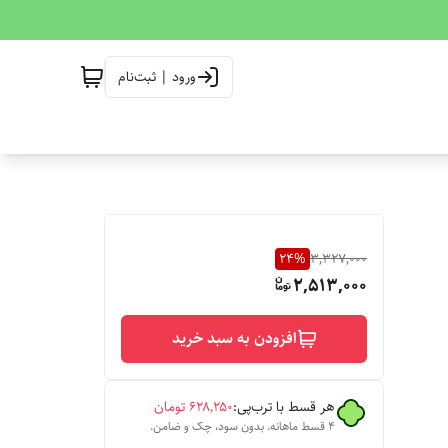
ورود | ثبت‌نام
24
%
3,327,000
2,513,000
افزودن به سبد خرید
هر قسط با ترب‌پی:
۶۲۸٬۲۵۰
تومان
۴ قسط ماهانه. بدون سود، چک و ضامن.