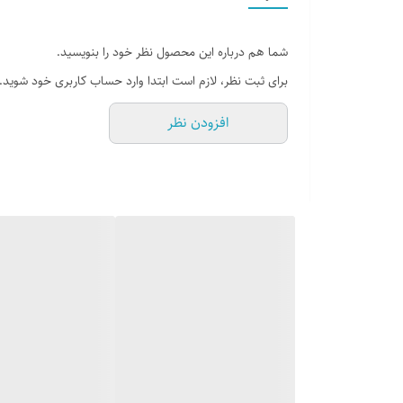
رنگ : طوسی سفید
شما هم درباره این محصول نظر خود را بنویسید.
دوخت : داخل ( باعث مقاومت و استحکام بیشتر )
برای ثبت نظر، لازم است ابتدا وارد حساب کاربری خود شوید.
افزودن نظر
جنس زیره : پی یو ( باعث انعطاف پذیری بیشتر کار و راحتی )
جنس رویه :بافتی ( باعث سبک شدن کار میشود )
نوع کفی : راحتی ، گردش هوا ، جلو گیری از بود بد پا ، قابل
کشور تولید کننده : ایران
قابل شستشو : میباشد (برای شستشو محصول بهتر است از شامپو