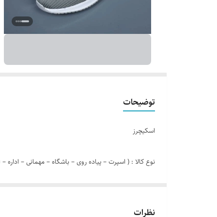
توضیحات
اسکیچرز
نوع کالا : ( اسپرت – پیاده روی – باشگاه – مهمانی – اداره – ا
مدل کالا : بندی – جورابی
نظرات