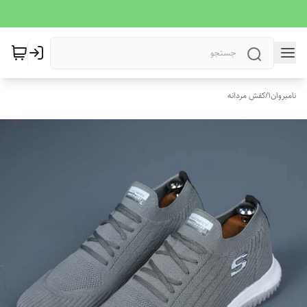
نامبروان1
/
کفش مردانه