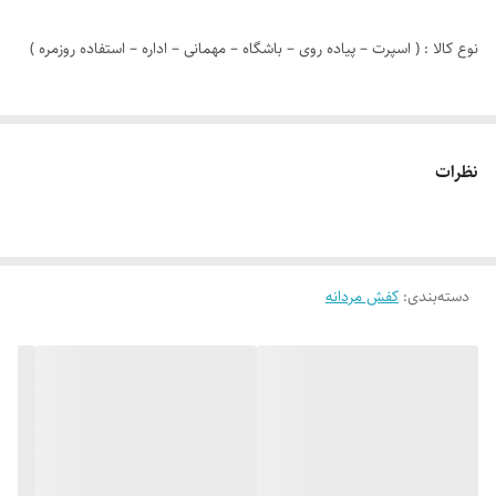
نوع کالا : ( اسپرت – پیاده روی – باشگاه – مهمانی – اداره – استفاده روزمره )
مدل کالا : بندی – جورابی
نظرات
رنگ : طوسی سفید
دوخت : داخل ( باعث مقاومت و استحکام بیشتر )
دسته‌بندی
:
کفش مردانه
جنس زیره : پی یو ( باعث انعطاف پذیری بیشتر کار و راحتی )
جنس رویه :بافتی ( باعث سبک شدن کار میشود )
نوع کفی : راحتی ، گردش هوا ، جلو گیری از بود بد پا ، قابل تعویض