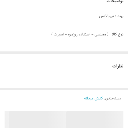
توضیحات
برند : نیوبالانس
نوع کالا : ( مجلسی – استفاده روزمره – اسپرت )
مدل کالا : بندی
نظرات
نوع دوخت : داخل
جنس زیره : PVC
دسته‌بندی
:
کفش مردانه
جنس رویه : چرم صنعتی + تور
کشور تولید کننده : ایران