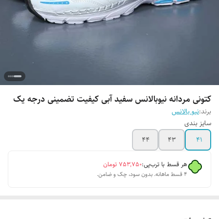
کتونی مردانه نیوبالانس سفید آبی کیفیت تضمینی درجه یک
برند:
نیو بالانس
سایز بندی
44
43
41
هر قسط با ترب‌پی:
۷۵۳٬۷۵۰
تومان
۴ قسط ماهانه. بدون سود، چک و ضامن.