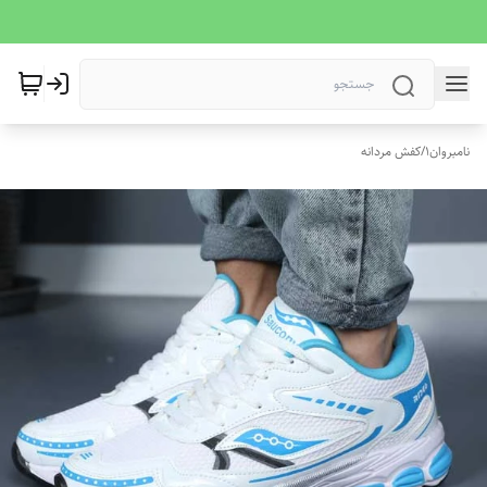
نامبروان1
/
کفش مردانه