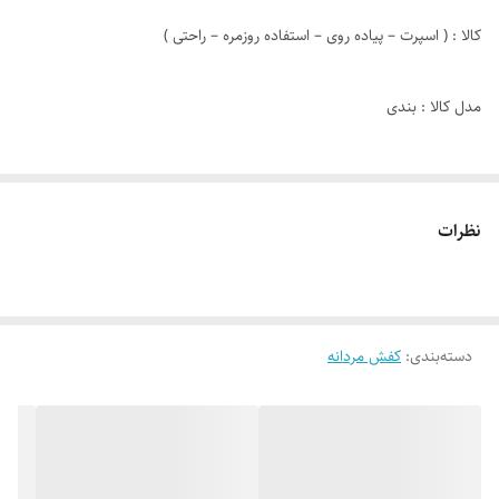
کالا : ( اسپرت – پیاده روی – استفاده روزمره – راحتی )
مدل کالا : بندی
دوخت : دوردوزی + داخل
نظرات
جنس زیره : PVC
جنس رویه : چرم صنعتی
دسته‌بندی
:
کفش مردانه
نوع کفی : طبی
کشور تولید کننده : ایران