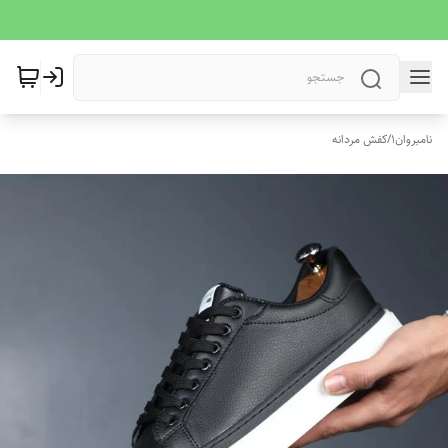
نامبروان1
/
کفش مردانه