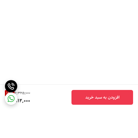
19
%
6,325,000
افزودن به سبد خرید
5,112,000