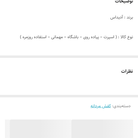
توضیحات
برند : آدیداس
نوع کالا : ( اسپرت – پیاده روی – باشگاه – مهمانی – استفاده روزمره )
مدل کالا : بندی
نظرات
رنگ :سفید طوسی مشکی
دوخت : داخل دوخت
دسته‌بندی
:
کفش مردانه
جنس زیره : ایربولینگ + PVC
جنس رویه :سوییت + تور