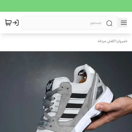
نامبروان1
/
کفش مردانه