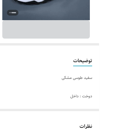
توضیحات
سفید طوسی مشکی
دوخت : داخل
جنس زیره : ایربولینگ + PVC
نظرات