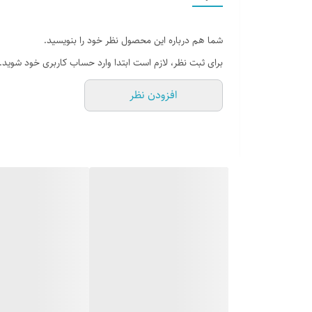
جنس رویه : اسپیسر + ورنی
شما هم درباره این محصول نظر خود را بنویسید.
نوع کفی : طبی
برای ثبت نظر، لازم است ابتدا وارد حساب کاربری خود شوید.
افزودن نظر
کشور تولید کننده : ایران
وزن خالص کالا : 660
وزن تقریبی کالا با بسته بندی : 830
قابل شستشو : میباشد (برای شستشو محصول بهتر است از شامپو
توضیحات اجمالی کالا :