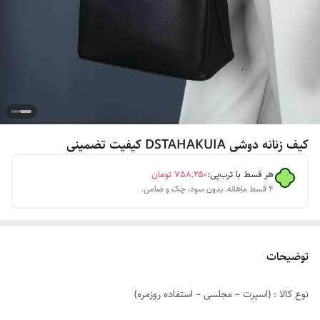
کیف زنانه دوشی DSTAHAKUIA کیفیت تضمینی
هر قسط با ترب‌پی:
۷۵۸٬۲۵۰
تومان
۴ قسط ماهانه. بدون سود، چک و ضامن.
توضیحات
نوع کالا : (اسپرت – مجلسی – استفاده روزمره)