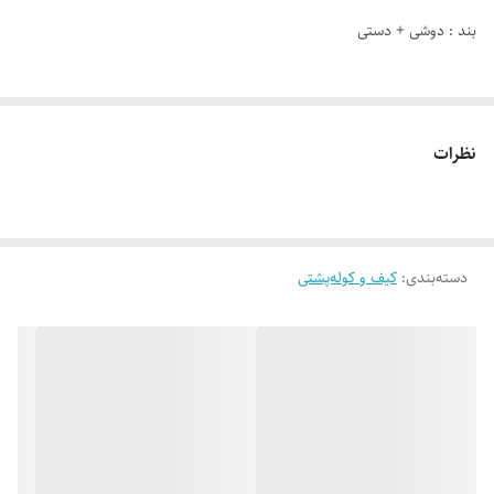
بند : دوشی + دستی
رنگ: مشکی
نظرات
کشور تولید : ایران
توضیحات اجمالی کالا : کار سبک و زیبا میباشد .
دسته‌بندی
:
کیف و کوله‌پشتی
راهنمای کالا:
طول عرض ارتفاع
24 12 21