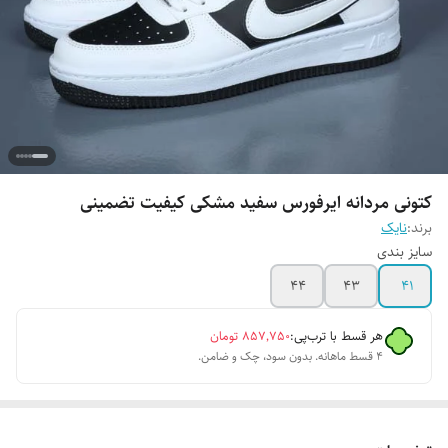
کتونی مردانه ایرفورس سفید مشکی کیفیت تضمینی
برند:
نایک
سایز بندی
44
43
41
هر قسط با ترب‌پی:
۸۵۷٬۷۵۰
تومان
۴ قسط ماهانه. بدون سود، چک و ضامن.