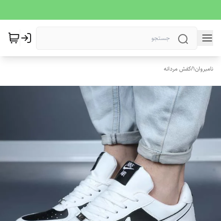
نامبروان1
/
کفش مردانه