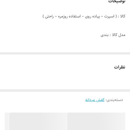
توضیحات
کالا : ( اسپرت – پیاده روی – استفاده روزمره – راحتی )
مدل کالا : بندی
رنگ : سفید مشکی
نظرات
دوخت : داخل + دوردوزی
جنس زیره : PVC
دسته‌بندی
:
کفش مردانه
جنس رویه : چرم صنعتی
نوع کفی : طبی