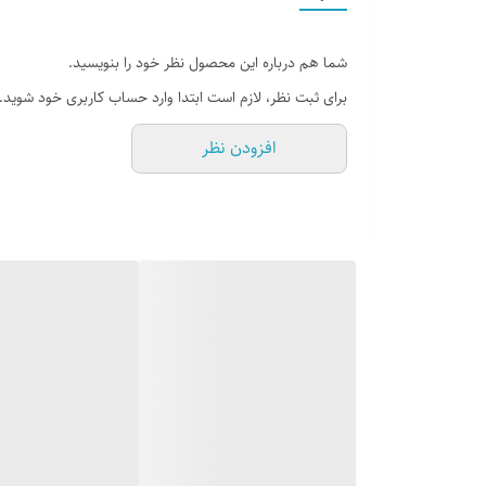
رنگ : سفید مشکی
شما هم درباره این محصول نظر خود را بنویسید.
دوخت : دوردوزی + داخل
برای ثبت نظر، لازم است ابتدا وارد حساب کاربری خود شوید.
افزودن نظر
جنس زیره : PVC
جنس رویه : چرم صنعتی
نوع کفی : طبی
کشور تولید کننده : ایران
توضیحات اجمالی کالا :