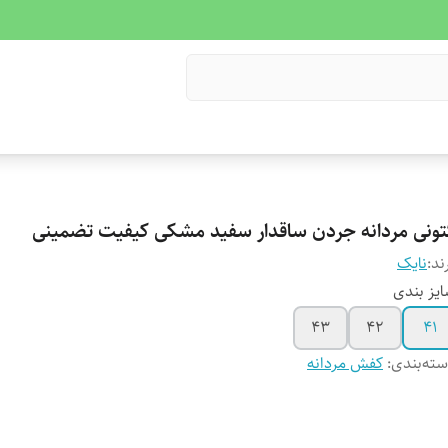
تونی مردانه جردن ساقدار سفید مشکی کیفیت تضمینی
ند:
نایک
یز بندی
43
42
41
ته‌بندی
:
کفش مردانه