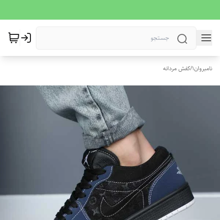
نامبروان1
/
کفش مردانه