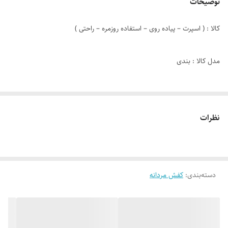
توضیحات
کالا : ( اسپرت – پیاده روی – استفاده روزمره – راحتی )
مدل کالا : بندی
رنگ : مشکی سرمه ای
نظرات
دوخت : دوردوزی + داخل
جنس زیره : PVC
دسته‌بندی
:
کفش مردانه
جنس رویه : چرم صنعتی
نوع کفی : طبی