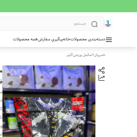
دسته‌بندی محصولات
خانه
پیگیری سفارش
همه محصولات
نامبروان1
/
مکمل ورزشی
/
گینر
ض
بر
دس
کش
تا
وز
ا