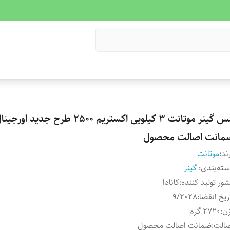
مس گینر موتانت ۳ کیلویی اکستریم 2500 طرح جدید اورجی
مانت اصالت محصول
ند:
موتانت
ته‌بندی
:
گینر
ور تولید کننده
:
کانادا
ریخ انقضا
:
9/2028
ن
:
2720 گرم
صالت
:
ضمانت اصالت محصول