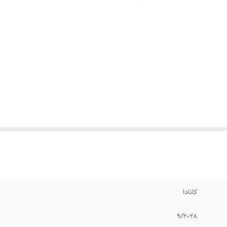
کانادا
9/2028