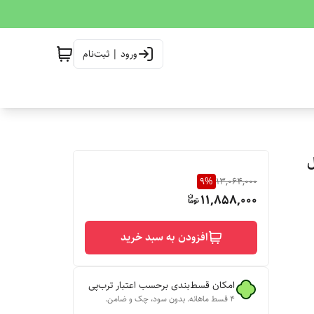
ورود | ثبت‌نام
نال
9
%
13,064,000
11,858,000
افزودن به سبد خرید
امکان قسط‌بندی برحسب اعتبار ترب‌پی
۴ قسط ماهانه. بدون سود، چک و ضامن.