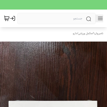
نامبروان1
/
مکمل ورزشی
/
دارو