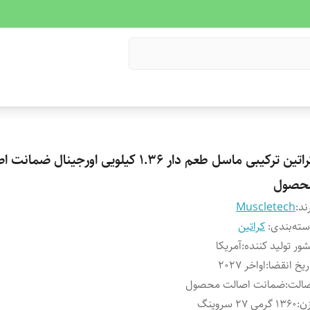
کراتین ترکیبی ماسل طعم دار 1.36 کیلویی اورجینال ضم
حصول
ند:
Muscletech
ته‌بندی
:
کراتین
ور تولید کننده
:
آمریکا
ریخ انقضا
:
اواخر ۲۰۲۷
صالت
:
ضمانت اصالت محصول
ن
:
۱۳۶۰ گرمی 27 سروینگ