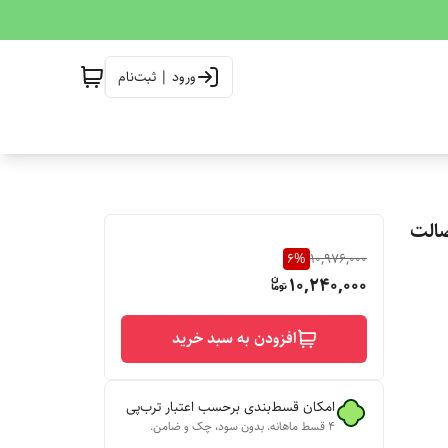
ورود | ثبت‌نام
انت اصالت
6
%
10,976,000
10,240,000
افزودن به سبد خرید
امکان قسط‌بندی برحسب اعتبار ترب‌پی
۴ قسط ماهانه. بدون سود، چک و ضامن.