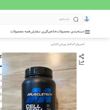
دسته‌بندی محصولات
خانه
پیگیری سفارش
همه محصولات
نامبروان1
/
مکمل ورزشی
/
کراتین
م
بر
دس
کش
تا
ا
وز