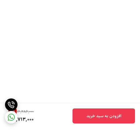
9
%
16,286,000
افزودن به سبد خرید
14,713,000