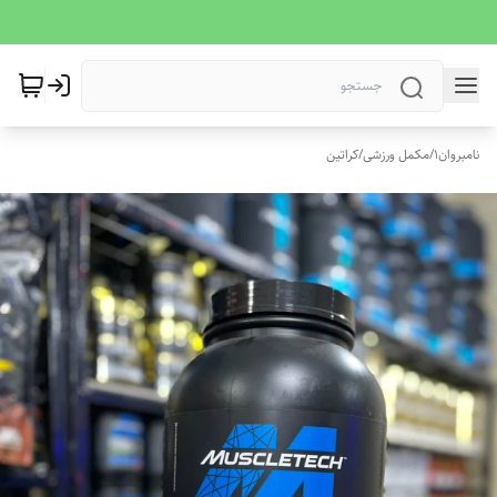
نامبروان1
/
مکمل ورزشی
/
کراتین