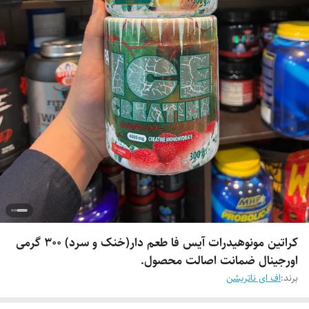
کراتین مونوهیدرات آیس فا طعم دار(خنک و سرد) 300 گرمی
اورجینال ضمانت اصالت محصول.
برند:
اف ای ناتریشن