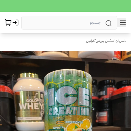
نامبروان1
/
مکمل ورزشی
/
کراتین