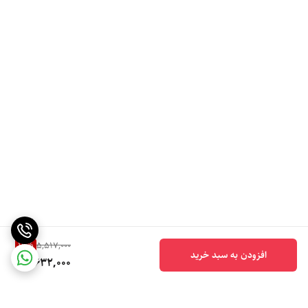
16
%
5,517,000
افزودن به سبد خرید
4,632,000