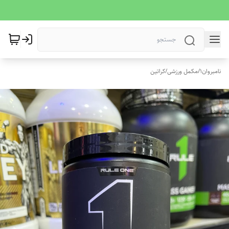
نامبروان1
/
مکمل ورزشی
/
کراتین