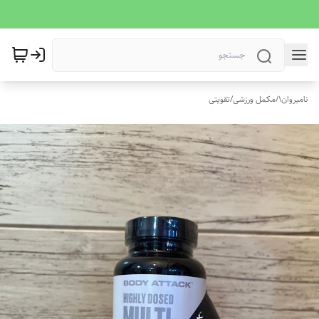
نامبروان1
/
مکمل ورزشی
/
تقویتی