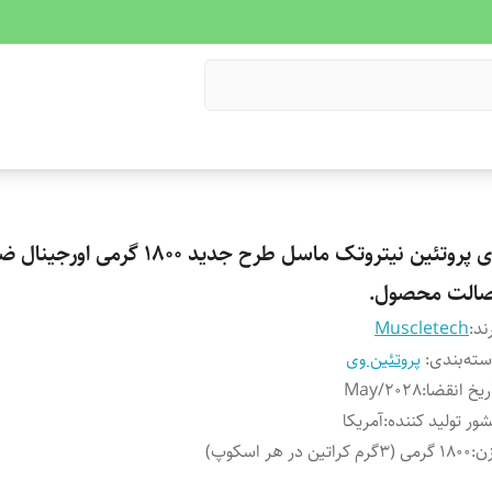
وی پروتئین نیتروتک ماسل طرح جدید 1800 گرمی 
صالت محصول.
ند:
Muscletech
ته‌بندی
:
پروتئین وی
ریخ انقضا
:
May/2028
ور تولید کننده
:
آمریکا
ن
:
1800 گرمی (3گرم کراتین در هر اسکوپ)