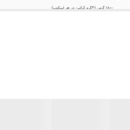
1800 گرمی (3گرم کراتین در هر اسکوپ)