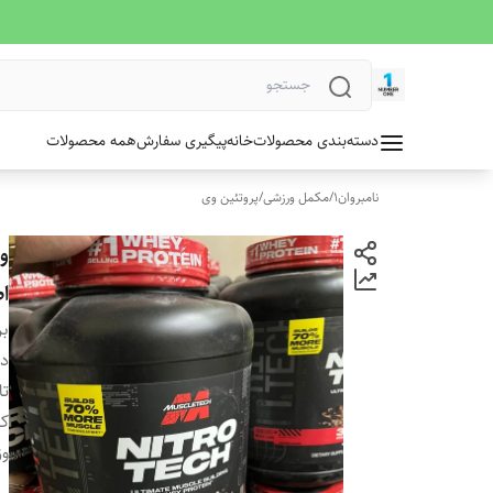
دسته‌بندی محصولات
خانه
پیگیری سفارش
همه محصولات
نامبروان1
/
مکمل ورزشی
/
پروتئین وی
ا
بر
دس
تا
کش
وز