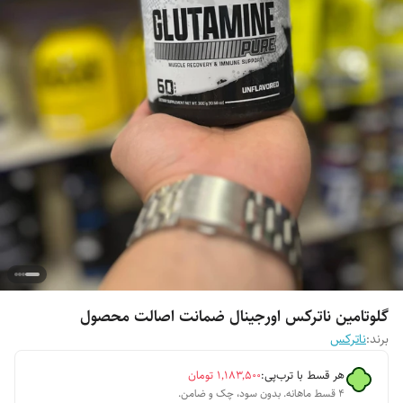
گلوتامین ناترکس اورجینال ضمانت اصالت محصول
برند:
ناترکس
هر قسط با ترب‌پی:
۱٬۱۸۳٬۵۰۰
تومان
۴ قسط ماهانه. بدون سود، چک و ضامن.