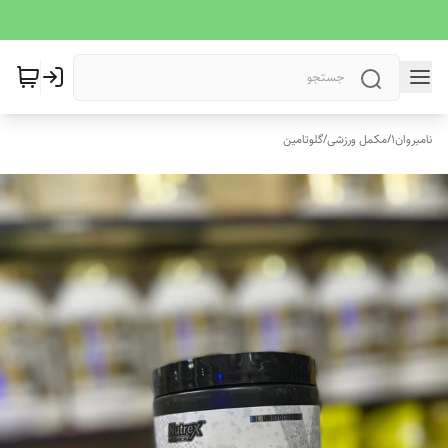
نامبروان1
/
مکمل ورزشی
/
گلوتامین