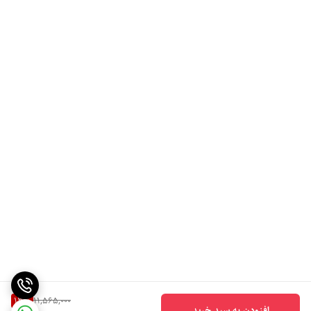
13
%
11,565,000
افزودن به سبد خرید