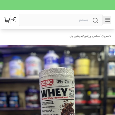
نامبروان1
/
مکمل ورزشی
/
پروتئین وی