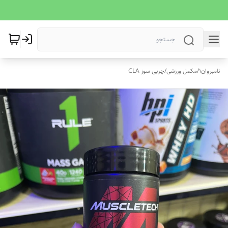
نامبروان1
/
مکمل ورزشی
/
چربی سوز CLA