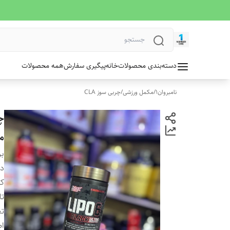
دسته‌بندی محصولات
خانه
پیگیری سفارش
همه محصولات
نامبروان1
/
مکمل ورزشی
/
چربی سوز CLA
م
بر
دس
کش
تا
تع
ا