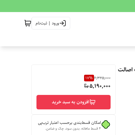
ورود | ثبت‌نام
ال ضمانت اصالت
17
%
6,325,000
5,190,000
افزودن به سبد خرید
امکان قسط‌بندی برحسب اعتبار ترب‌پی
۴ قسط ماهانه. بدون سود، چک و ضامن.