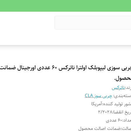
چربی سوزی لیپوبلک اولترا ناترکس 60 عددی اورجین
حصول.
ند:
ناترکس
ته‌بندی
:
چربی سوز CLA
ور تولید کننده
:
آمریکا
ریخ انقضا
:
2/2028
داد
:
60 عددی
صالت
:
ضمانت اصالت محصول