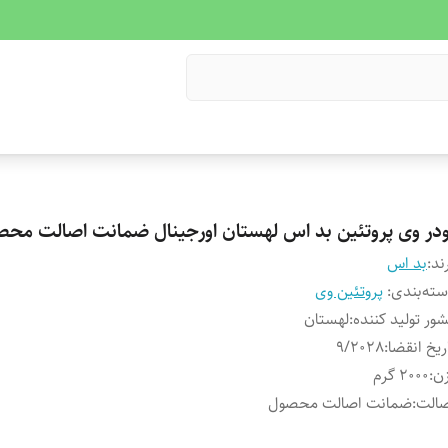
ودر وی پروتئین بد اس لهستان اورجینال ضمانت اصالت محص
ند:
بد اس
ته‌بندی
:
پروتئین وی
ور تولید کننده
:
لهستان
ریخ انقضا
:
9/2028
ن
:
2000 گرم
صالت
:
ضمانت اصالت محصول