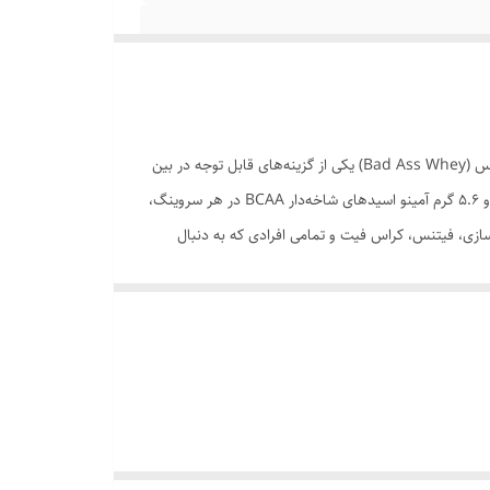
اگر به دنبال یک مکمل پروتئینی باکیفیت برای افزایش حجم عضلانی، تسریع ریکاوری و تأمین نیاز روزانه بدن به پروتئین هستید، پروتئین وی بد اس (Bad Ass Whey) یکی از گزینه‌های قابل توجه در بین
مکمل‌های ورزشی محسوب می‌شود. این محصول از نوع پروتئین وی کنسانتره (Whey Protein Concentrate) بوده و با تأمین 23 گرم پروتئین و 5.6 گرم آمینو اسیدهای شاخه‌دار BCAA در هر سروینگ،
ازی، فیتنس، کراس فیت و تمامی افرادی که به دنبال