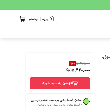
ورود | ثبت‌نام
ول.
9
%
16,979,000
15,420,000
افزودن به سبد خرید
امکان قسط‌بندی برحسب اعتبار ترب‌پی
۴ قسط ماهانه. بدون سود، چک و ضامن.