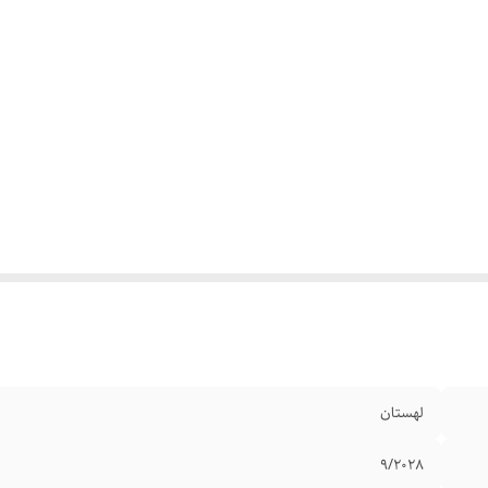
لهستان
9/2028