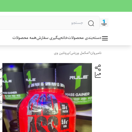
دسته‌بندی محصولات
خانه
پیگیری سفارش
همه محصولات
نامبروان1
/
مکمل ورزشی
/
پروتئین وی
پ
بر
دس
کش
تا
وز
ا