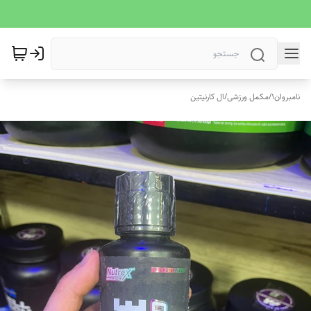
نامبروان1
/
مکمل ورزشی
/
ال کارنیتین