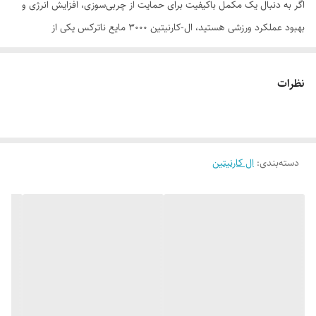
اگر به دنبال یک مکمل باکیفیت برای حمایت از چربی‌سوزی، افزایش انرژی و
بهبود عملکرد ورزشی هستید، ال-کارنیتین 3000 مایع ناترکس یکی از
محبوب‌ترین انتخاب‌ها در بین ورزشکاران است. هر سروینگ از این محصول
3000 میلی‌گرم ال-کارنیتین را در فرم مایع فراهم می‌کند که مصرف آسان و
نظرات
جذب سریع‌تری نسبت به بسیاری از مکمل‌های مشابه دارد. این محصول فاقد
محرک بوده و برای استفاده در کنار برنامه تمرینی و رژیم غذایی مناسب طراحی
شده است.
دسته‌بندی
:
ال کارنیتین
مزایای ال-کارنیتین 3000 ناترکس
- حاوی 3000 میلی‌گرم ال-کارنیتین در هر سروینگ.
- کمک به انتقال اسیدهای چرب برای تولید انرژی در بدن.
- پشتیبانی از افزایش استقامت و کاهش خستگی حین تمرین.
- بدون کافئین و سایر محرک‌ها.