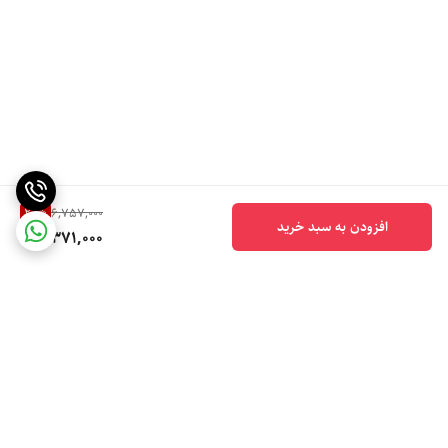
20
%
6,757,000
افزودن به سبد خرید
5,371,000
برگشت به بالا