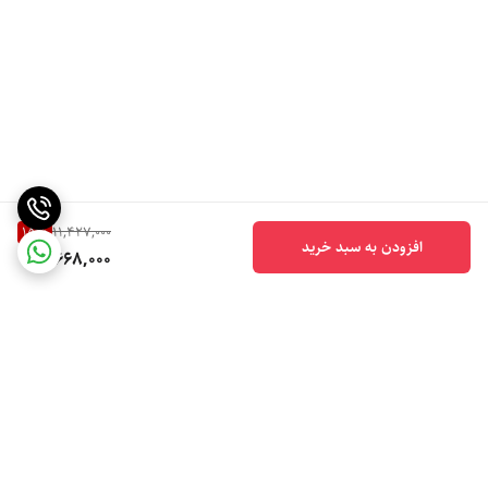
15
%
11,427,000
افزودن به سبد خرید
9,668,000
برگشت به بالا