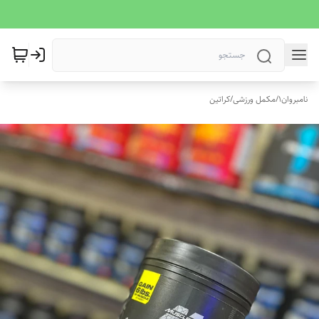
نامبروان1
/
مکمل ورزشی
/
کراتین