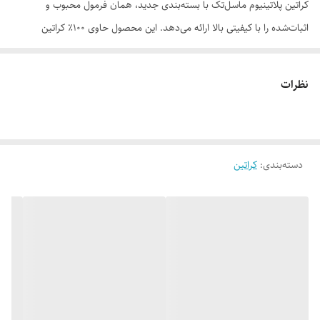
کراتین پلاتینیوم ماسل‌تک با بسته‌بندی جدید، همان فرمول محبوب و
اثبات‌شده را با کیفیتی بالا ارائه می‌دهد. این محصول حاوی 100٪ کراتین
مونوهیدرات میکرونایزد خالص است که به افزایش قدرت، توان، استقامت و
عملکرد ورزشی کمک کرده و گزینه‌ای ایده‌آل برای ورزشکاران مبتدی و حرفه‌ای
نظرات
محسوب می‌شود. هر سروینگ این محصول ۵ گرم کراتین مونوهیدرات خالص
را برای حمایت از تمرینات پرفشار و رشد عضلانی فراهم می‌کند.
دسته‌بندی
:
کراتین
مزایای کراتین پلاتینیوم ماسل‌تک
- حاوی 100٪ کراتین مونوهیدرات میکرونایزد با خلوص بالا.
- تأمین ۵ گرم کراتین خالص در هر سروینگ.
- کمک به افزایش قدرت، توان و عملکرد در تمرینات سنگین.
- حمایت از افزایش حجم عضلانی بدون چربی در کنار تمرین و تغذیه مناسب.
- حل‌شوندگی مناسب و مصرف آسان.