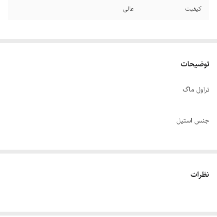
کیفیت
عالی
توضیحات
تراول ماگ
جنس استیل
برچسب UV طرح
نظرات
ظرففیت 500 میلی لیتر
دارای نشان گر درجه حرارت