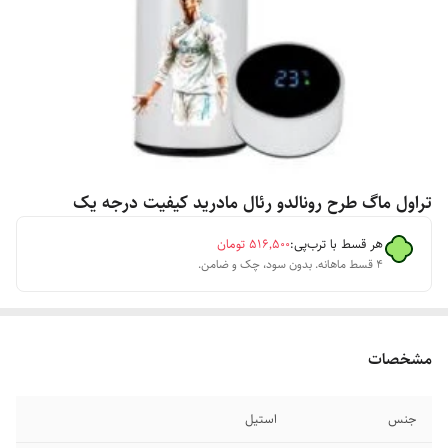
تراول ماگ طرح رونالدو رئال مادرید کیفیت درجه یک
هر قسط با ترب‌پی:
۵۱۶٬۵۰۰
تومان
۴ قسط ماهانه. بدون سود، چک و ضامن.
مشخصات
جنس
استیل