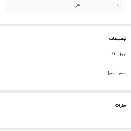
کیفیت
عالی
توضیحات
تراول ماگ
جنس استیل
برچسب UV طرح
نظرات
ظرففیت 500 میلی لیتر
دارای نشان گر درجه حرارت