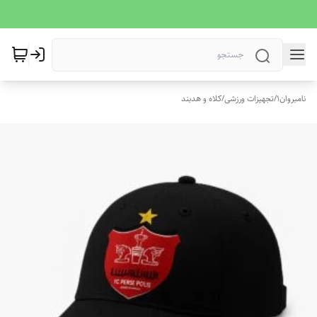
نامبروان1
/
تجهیزات ورزشی
/
کلاه و هدبند