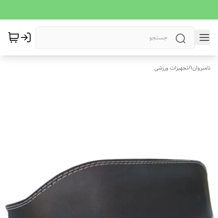
نامبروان1
/
تجهیزات ورزشی