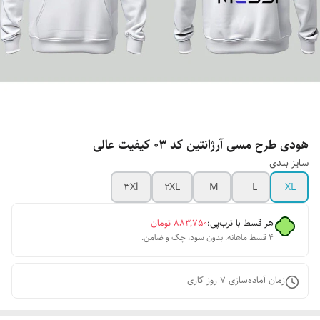
هودی طرح مسی آرژانتین کد 03 کیفیت عالی
سایز بندی
3Xl
2XL
M
L
XL
هر قسط با ترب‌پی:
۸۸۳٬۷۵۰
تومان
۴ قسط ماهانه. بدون سود، چک و ضامن.
زمان آماده‌سازی
7
روز کاری