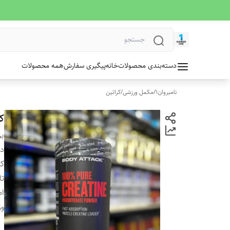
دسته‌بندی محصولات
خانه
پیگیری سفارش
همه محصولات
نامبروان1
/
مکمل ورزشی
/
کراتین
کراتین ۰۰
بر
دس
کش
تا
ا
وز