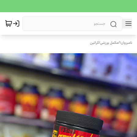
نامبروان1
/
مکمل ورزشی
/
کراتین